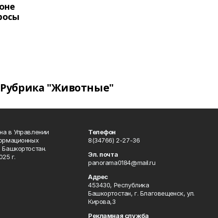
оне
росы
Рубрика "Животные"
на в Управлении
Телефон
формационных
8(34766) 2-27-36
 Башкортостан.
Эл. почта
25 г.
panorama0184@mail.ru
Адрес
453430, Республика
Башкортостан, г. Благовещенск, ул.
Кирова,3
Рекламная служба