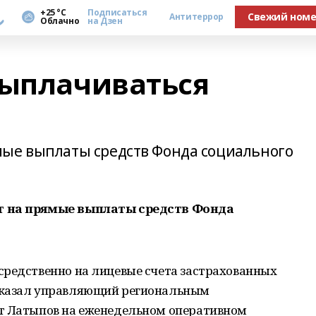
а
+25 °С
Подписаться
Свежий ном
Антитеррор
Облачно
на Дзен
выплачиваться
мые выплаты средств Фонда социального
т на прямые выплаты средств Фонда
средственно на лицевые счета застрахованных
сказал управляющий региональным
т Латыпов на еженедельном оперативном