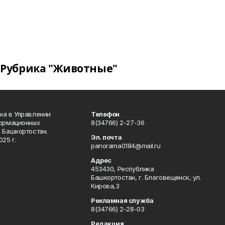
Рубрика "Животные"
на в Управлении
Телефон
формационных
8(34766) 2-27-36
 Башкортостан.
Эл. почта
25 г.
panorama0184@mail.ru
Адрес
453430, Республика
Башкортостан, г. Благовещенск, ул.
Кирова,3
Рекламная служба
8(34766) 2-28-03
Редакция