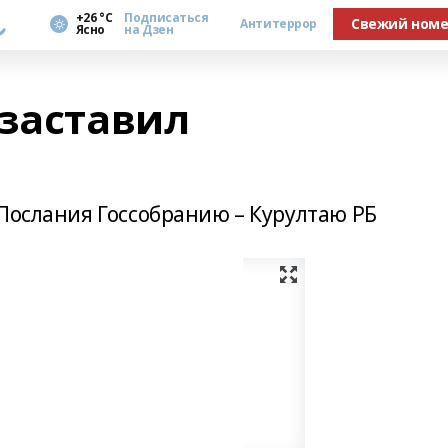
а
+26 °С
Подписаться
Свежий ном
Антитеррор
Ясно
на Дзен
 заставил
 Послания Госсобранию – Курултаю РБ