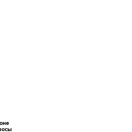
оне
росы