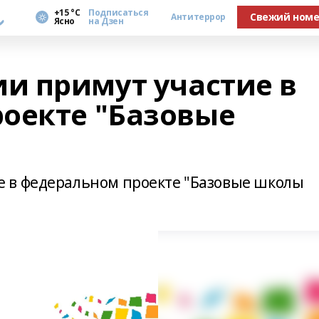
а
+15 °С
Подписаться
Свежий ном
Антитеррор
Ясно
на Дзен
и примут участие в
оекте "Базовые
 в федеральном проекте "Базовые школы