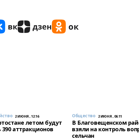
йство
Общество
2 ИЮНЯ , 12:16
2 ИЮНЯ , 06:11
тостане летом будут
В Благовещенском рай
 390 аттракционов
взяли на контроль воп
сельчан