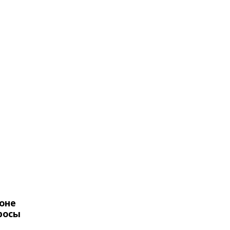
оне
росы