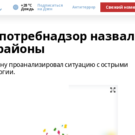
а
+28 °С
Подписаться
Свежий ном
Антитеррор
Дождь
на Дзен
потребнадзор назвал
районы
ану проанализировал ситуацию с острыми
огии.