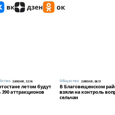
йство
Общество
2 ИЮНЯ , 12:16
2 ИЮНЯ , 06:11
тостане летом будут
В Благовещенском рай
 390 аттракционов
взяли на контроль воп
сельчан