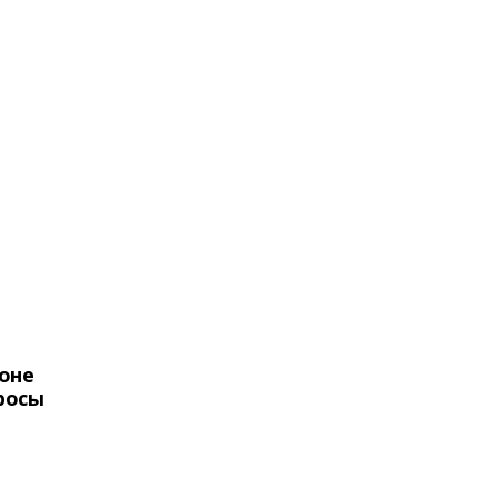
оне
росы