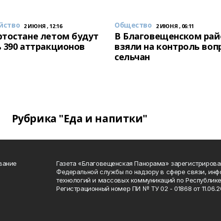
йство
Общество
2 ИЮНЯ , 12:16
2 ИЮНЯ , 06:11
тостане летом будут
В Благовещенском рай
 390 аттракционов
взяли на контроль воп
сельчан
Рубрика "Еда и напитки"
вание
Газета «Благовещенская Панорама» зарегистрирова
Федеральной службы по надзору в сфере связи, ин
технологий и массовых коммуникаций по Республике
Регистрационный номер ПИ № ТУ 02 - 01868 от 11.06.20