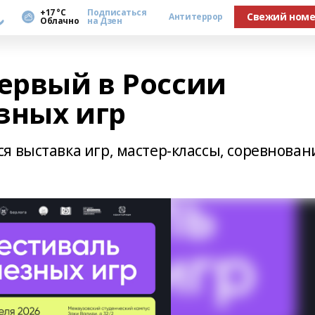
а
+17 °С
Подписаться
Свежий ном
Антитеррор
Облачно
на Дзен
первый в России
зных игр
я выставка игр, мастер-классы, соревнован