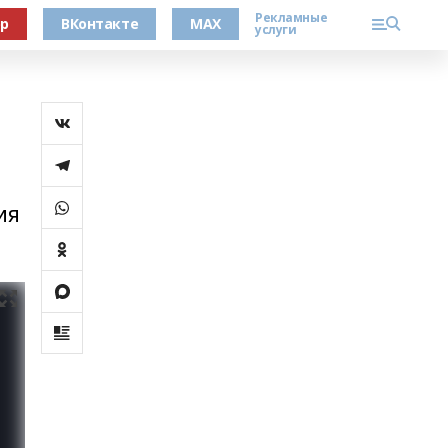
Рекламные
ер
ВКонтакте
MAX
услуги
ия