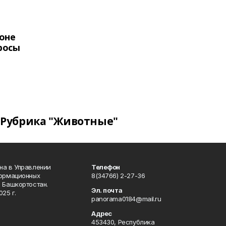
оне
росы
Рубрика "Животные"
на в Управлении
Телефон
формационных
8(34766) 2-27-36
 Башкортостан.
Эл. почта
25 г.
panorama0184@mail.ru
Адрес
453430, Республика