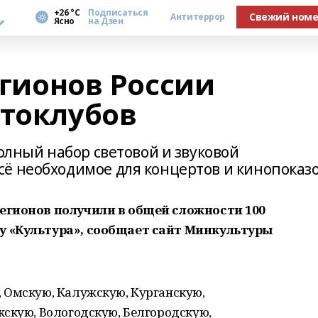
а
+26 °С
Подписаться
Свежий ном
Антитеррор
Ясно
на Дзен
регионов России
втоклубов
полный набор световой и звуковой
ё необходимое для концертов и кинопоказ
регионов получили в общей сложности 100
у «Культура», сообщает сайт Минкультуры
 Омскую, Калужскую, Курганскую,
жскую, Вологодскую, Белгородскую,