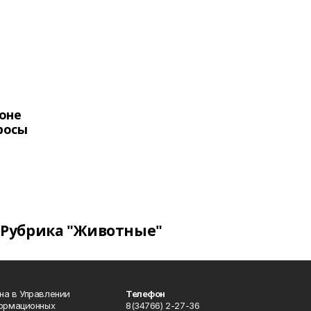
оне
росы
Рубрика "Животные"
на в Управлении
Телефон
формационных
8(34766) 2-27-36