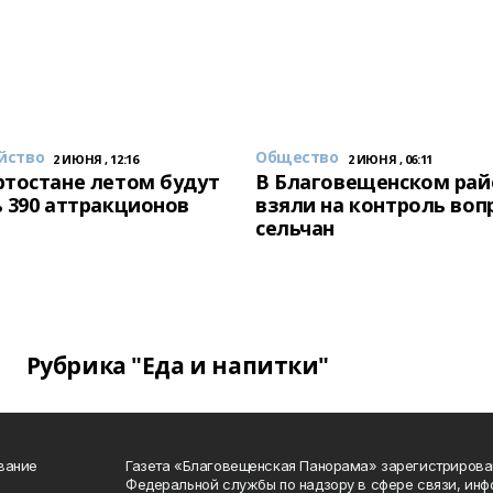
йство
Общество
2 ИЮНЯ , 12:16
2 ИЮНЯ , 06:11
тостане летом будут
В Благовещенском рай
 390 аттракционов
взяли на контроль воп
сельчан
Рубрика "Еда и напитки"
вание
Газета «Благовещенская Панорама» зарегистрирова
Федеральной службы по надзору в сфере связи, ин