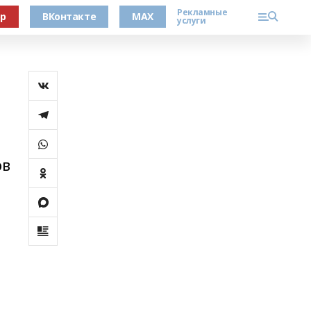
Рекламные
ер
ВКонтакте
MAX
услуги
ов