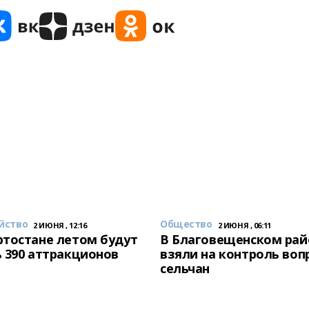
йство
Общество
2 ИЮНЯ , 12:16
2 ИЮНЯ , 06:11
тостане летом будут
В Благовещенском рай
 390 аттракционов
взяли на контроль воп
сельчан