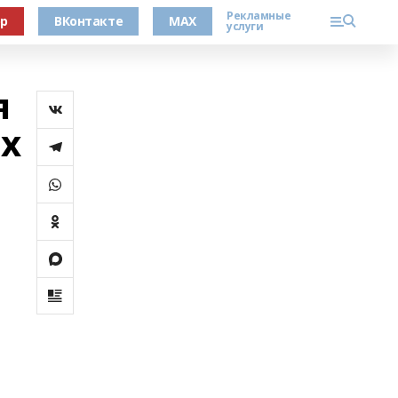
Рекламные
ер
ВКонтакте
MAX
услуги
я
х