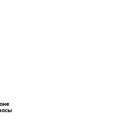
оне
росы