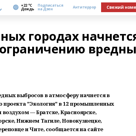
а
+22 °С
Подписаться
Свежий ном
Антитеррор
Дождь
на Дзен
ных городах начнетс
 ограничению вредны
дных выбросов в атмосферу начнется в
го проекта "Экология" в 12 промышленных
 воздухом — Братске, Красноярске,
орске, Нижнем Тагиле, Новокузнецке,
ереповце и Чите, сообщается на сайте