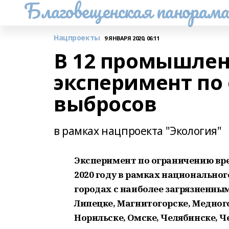
Благовещенская панорам
Нацпроекты
9 ЯНВАРЯ 2020, 06:11
В 12 промышлен
эксперимент по
выбросов
в рамках нацпроекта "Экология"
Эксперимент по ограничению вре
2020 году в рамках национально
городах с наиболее загрязненным
Липецке, Магнитогорске, Медног
Норильске, Омске, Челябинске, Ч