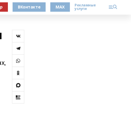
Рекламные
ер
ВКонтакте
MAX
услуги
л
х,