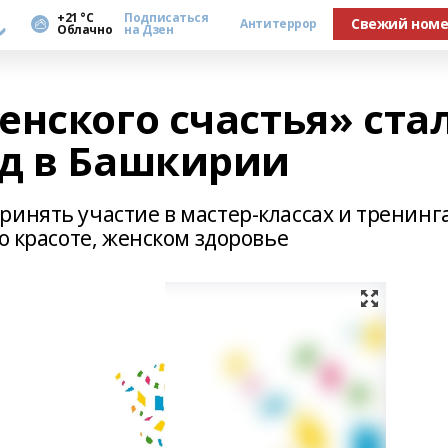
а
+21 °С
Подписаться
Свежий ном
Антитеррор
Облачно
на Дзен
нского счастья» ста
д в Башкирии
инять участие в мастер-классах и тренинга
о красоте, женском здоровье