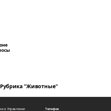
оне
росы
Рубрика "Животные"
на в Управлении
Телефон