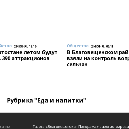
йство
Общество
2 ИЮНЯ , 12:16
2 ИЮНЯ , 06:11
тостане летом будут
В Благовещенском рай
 390 аттракционов
взяли на контроль воп
сельчан
Рубрика "Еда и напитки"
вание
Газета «Благовещенская Панорама» зарегистрирова