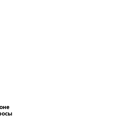
оне
росы