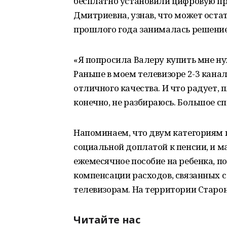
бесплатно установили цифровую при
Дмитриевна, узнав, что может оста
прошлого года занималась решение
«Я попросила Валеру купить мне нуж
Раньше в моем телевизоре 2-3 канала
отличного качества. И что радует, п
конечно, не разбираюсь. Большое с
Напоминаем, что двум категориям 
социальной доплатой к пенсии, и 
ежемесячное пособие на ребенка, 
компенсации расходов, связанных 
телевизорам. На территории Старон
Читайте нас