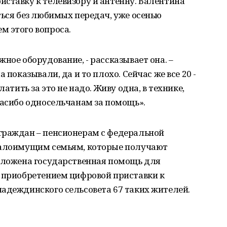
ставку к телевизору и антенну. Валентина
ться без любимых передач, уже осенью
м этого вопроса.
ное оборудование, - рассказывает она. –
 показывали, да и то плохо. Сейчас же все 20 -
латить за это не надо. Живу одна, в технике,
пасибо односельчанам за помощь».
граждан – пенсионерам с федеральной
малоимущим семьям, которые получают
положена государственная помощь для
с приобретением цифровой приставки к
адеждинского сельсовета 67 таких жителей.