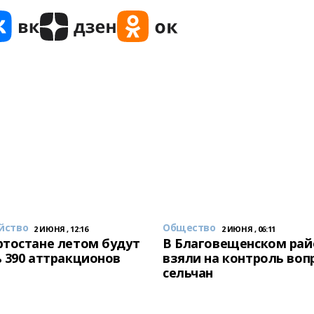
йство
Общество
2 ИЮНЯ , 12:16
2 ИЮНЯ , 06:11
тостане летом будут
В Благовещенском рай
 390 аттракционов
взяли на контроль воп
сельчан