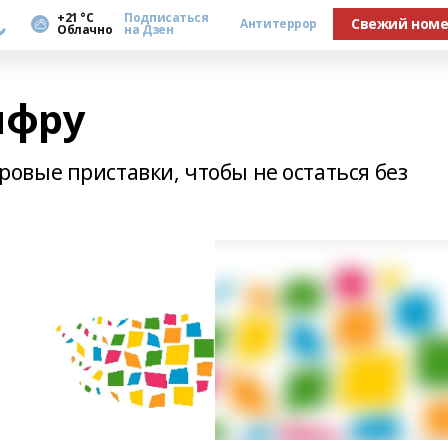
а
+21 °С
Подписаться
Свежий ном
Антитеррор
Облачно
на Дзен
ифру
вые приставки, чтобы не остаться без