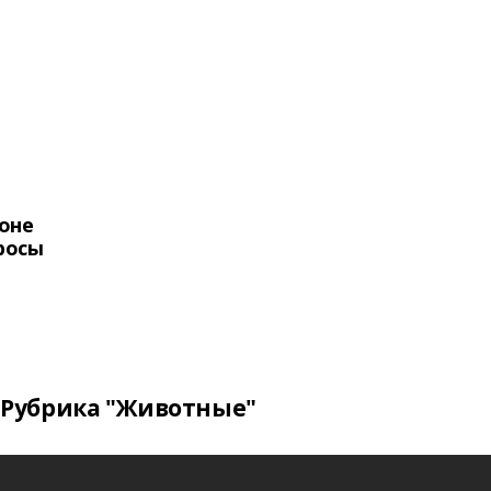
оне
росы
Рубрика "Животные"