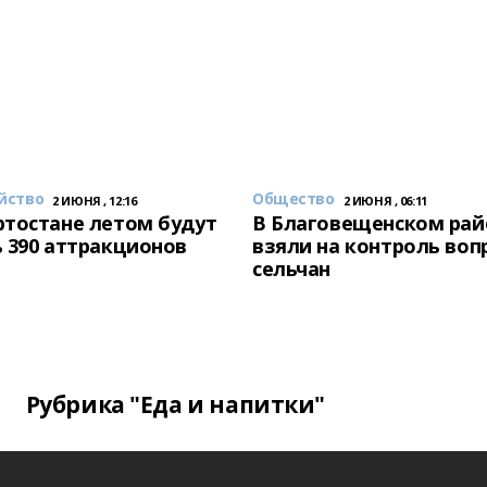
йство
Общество
2 ИЮНЯ , 12:16
2 ИЮНЯ , 06:11
тостане летом будут
В Благовещенском рай
 390 аттракционов
взяли на контроль воп
сельчан
Рубрика "Еда и напитки"