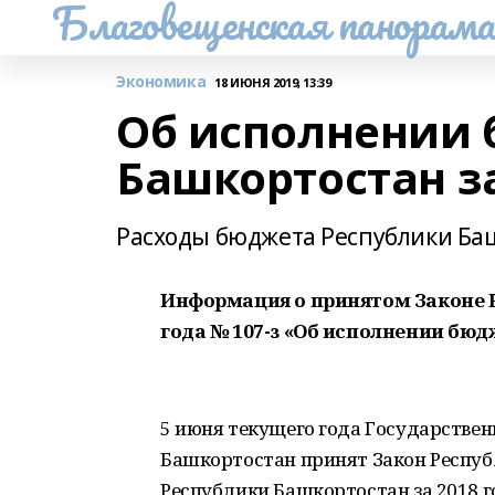
Благовещенская панорам
Экономика
18 ИЮНЯ 2019, 13:39
Об исполнении 
Башкортостан за
Расходы бюджета Республики Баш
Информация
о принятом Законе 
года № 107-з «Об исполнении бюд
5 июня текущего года Государстве
Башкортостан принят Закон Респу
Республики Башкортостан за 2018 г