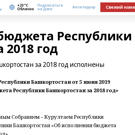
а
+23 °С
Подписаться
Свежий ном
Антитеррор
Облачно
на Дзен
бюджета Республики
 2018 год
кортостан за 2018 год исполнены
Республики Башкортостан от 5 июня 2019
жета Республики Башкортостан за 2018 год»
нным Собранием – Курултаем Республики
блики Башкортостан «Об исполнении бюджета
од».