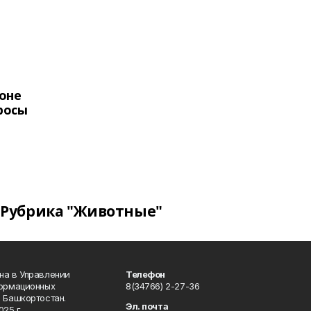
оне
росы
Рубрика "Животные"
на в Управлении
Телефон
формационных
8(34766) 2-27-36
 Башкортостан.
Эл. почта
25 г.