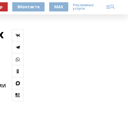
Рекламные
ер
ВКонтакте
MAX
услуги
х
ми