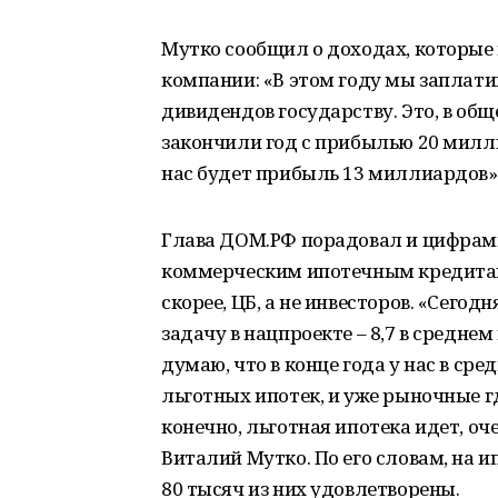
Мутко сообщил о доходах, которые
компании: «В этом году мы заплат
дивидендов государству. Это, в об
закончили год с прибылью 20 миллиа
нас будет прибыль 13 миллиардов»
Глава ДОМ.РФ порадовал и цифрами
коммерческим ипотечным кредитам.
скорее, ЦБ, а не инвесторов. «Сегодн
задачу в нацпроекте – 8,7 в средне
думаю, что в конце года у нас в сре
льготных ипотек, и уже рыночные гд
конечно, льготная ипотека идет, оч
Виталий Мутко. По его словам, на и
80 тысяч из них удовлетворены.