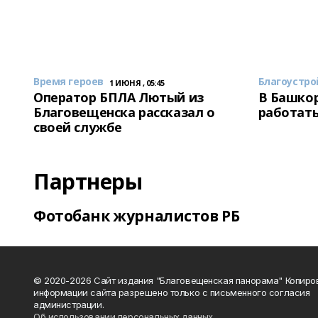
Время героев
Благоустро
1 ИЮНЯ , 05:45
Оператор БПЛА Лютый из
В Башкор
Благовещенска рассказал о
работать
своей службе
Партнеры
Фотобанк журналистов РБ
© 2020-2026 Сайт издания "Благовещенская панорама" Копиро
информации сайта разрешено только с письменного согласия
администрации.
Об использовании персональных данных