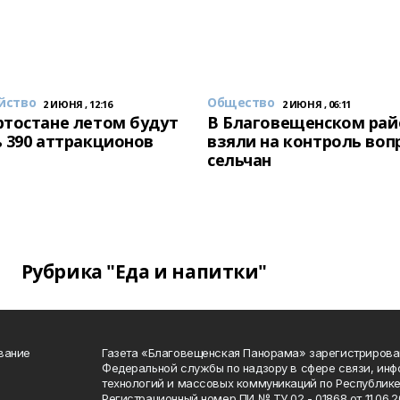
йство
Общество
2 ИЮНЯ , 12:16
2 ИЮНЯ , 06:11
тостане летом будут
В Благовещенском рай
 390 аттракционов
взяли на контроль воп
сельчан
Рубрика "Еда и напитки"
вание
Газета «Благовещенская Панорама» зарегистрирова
Федеральной службы по надзору в сфере связи, ин
технологий и массовых коммуникаций по Республике
Регистрационный номер ПИ № ТУ 02 - 01868 от 11.06.20