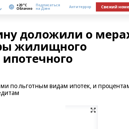
а
+20 °С
Подписаться
Свежий ном
Антитеррор
Облачно
на Дзен
ну доложили о мера
ры жилищного
и ипотечного
ми по льготным видам ипотек, и процента
едитам