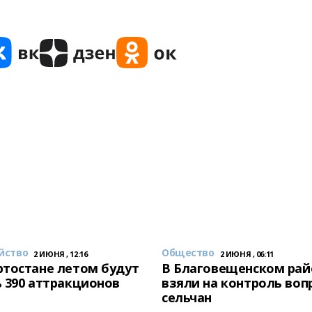
йство
Общество
2 ИЮНЯ , 12:16
2 ИЮНЯ , 06:11
тостане летом будут
В Благовещенском рай
 390 аттракционов
взяли на контроль воп
сельчан