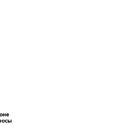
оне
росы