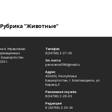
Рубрика "Животные"
на в Управлении
Телефон
формационных
8(34766) 2-27-36
 Башкортостан.
Эл. почта
25 г.
panorama0184@mail.ru
Адрес
453430, Республика
Башкортостан, г. Благовещенск, ул.
Кирова,3
Рекламная служба
8(34766) 2-28-03
Редакция
8 (34766) 2-20-34