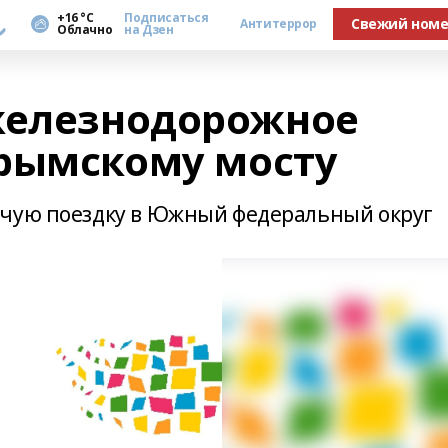
а
+16 °С
Подписаться
Свежий ном
Антитеррор
Облачно
на Дзен
железнодорожное
рымскому мосту
очую поездку в Южный федеральный округ