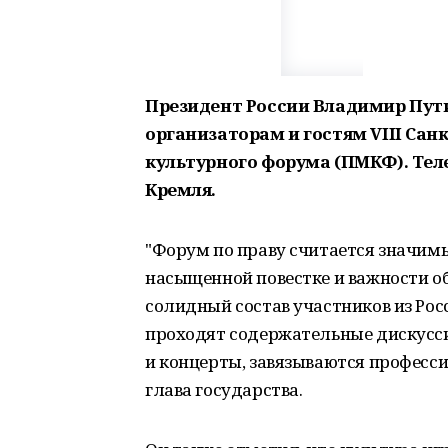
Президент России Владимир Пут
организаторам и гостям VIII Са
культурного форума (ПМКФ). Тел
Кремля.
"Форум по праву считается значи
насыщенной повестке и важности 
солидный состав участников из Рос
проходят содержательные дискусси
и концерты, завязываются професс
глава государства.