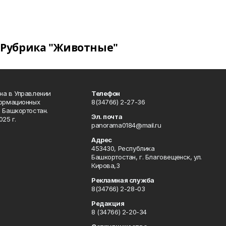
Рубрика "Животные"
на в Управлении
Телефон
формационных
8(34766) 2-27-36
 Башкортостан.
Эл. почта
25 г.
panorama0184@mail.ru
Адрес
453430, Республика
Башкортостан, г. Благовещенск, ул.
Кирова,3
Рекламная служба
8(34766) 2-28-03
Редакция
8 (34766) 2-20-34