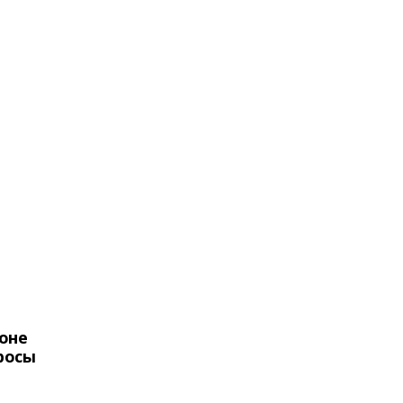
оне
росы