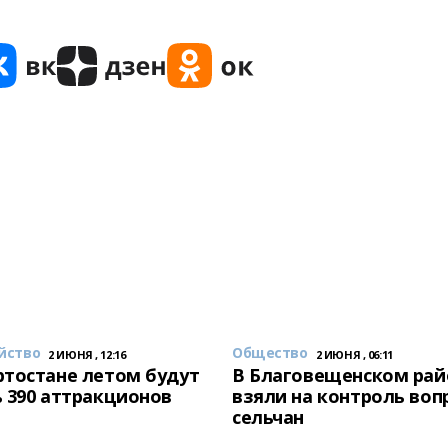
йство
Общество
2 ИЮНЯ , 12:16
2 ИЮНЯ , 06:11
тостане летом будут
В Благовещенском рай
 390 аттракционов
взяли на контроль воп
сельчан