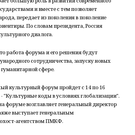
рает большую роль в развитии современного
осударствами и вместе с тем позволяет
рода, передает из поколения в поколение
риентиры. По словам президента, Россия
ультурного диалога.
что работа форума и его решения будут
народного сотрудничества, запуску новых
 гуманитарной сфере.
й культурный форум пройдет с 14 по 16
а - "Культурные коды в условиях глобализации".
а форуме возглавляет генеральный директор
также выступает генеральным
охост-агентством ПМКФ.