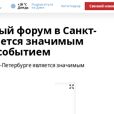
а
+28 °С
Подписаться
Свежий ном
Антитеррор
Дождь
на Дзен
ый форум в Санкт-
яется значимым
событием
т-Петербурге является значимым