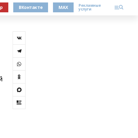
Рекламные
ер
ВКонтакте
MAX
услуги
й