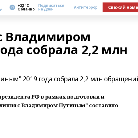
а
+22 °С
Подписаться
Свежий ном
Антитеррор
Облачно
на Дзен
 с Владимиром
ода собрала 2,2 млн
иным" 2019 года собрала 2,2 млн обращени
президента РФ в рамках подготовки и
линия с Владимиром Путиным" составило