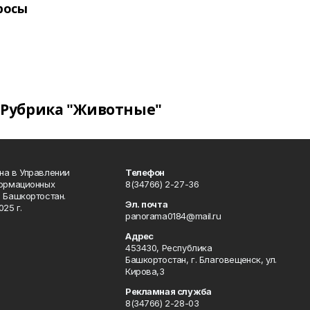
росы
Рубрика "Животные"
на в Управлении
Телефон
формационных
8(34766) 2-27-36
 Башкортостан.
Эл. почта
25 г.
panorama0184@mail.ru
Адрес
453430, Республика
Башкортостан, г. Благовещенск, ул.
Кирова,3
Рекламная служба
8(34766) 2-28-03