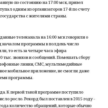
анную по состоянию на 17:00 мск, привел
ступал одним из организаторов 17-й по счету
 государства с жителями страны.
анные телеканала на 16:00 мск говорили о
д началом программы в полдень число
лн, то есть за четыре часа эфира
 тыс. звонков и сообщений. Помешать сбору
елефонные линии, СМС, мультимедийные
ьное мобильное приложение, не смогли даже
ремя программы.
да. К первой такой программе поступило
число росло. Рекорд был поставлен в 2015 году -
и года количество обращений, которые обычно