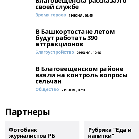
Благовещенска рассказал о
своей службе
Время героев
1 ИЮНЯ , 05:45
В Башкортостане летом
будут работать 390
аттракционов
Благоустройство
2 ИЮНЯ , 12:16
В Благовещенском районе
взяли на контроль вопросы
сельчан
Общество
2 ИЮНЯ , 06:11
Партнеры
Фотобанк
Рубрика "Еда и
журналистов РБ
напитки"