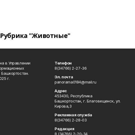
Рубрика "Животные"
на в Управлении
Телефон
формационных
8(34766) 2-27-36
 Башкортостан.
Эл. почта
25 г.
panorama0184@mail.ru
Адрес
453430, Республика
Башкортостан, г. Благовещенск, ул.
Кирова,3
Рекламная служба
8(34766) 2-28-03
Редакция
8 (34766) 2-20-34