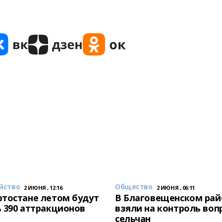
йство
Общество
2 ИЮНЯ , 12:16
2 ИЮНЯ , 06:11
тостане летом будут
В Благовещенском рай
 390 аттракционов
взяли на контроль воп
сельчан