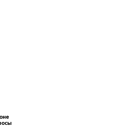
оне
росы