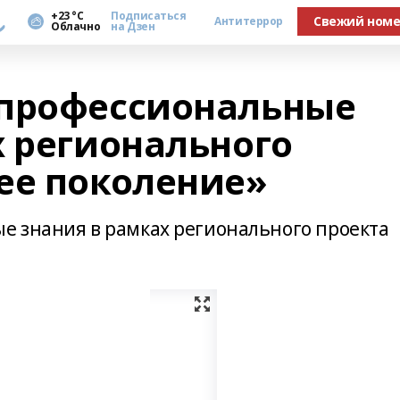
а
+23 °С
Подписаться
Свежий ном
Антитеррор
Облачно
на Дзен
 профессиональные
х регионального
ее поколение»
е знания в рамках регионального проекта